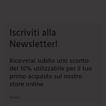
mi
e
ti
umarole
beau
iere
ere
ili da cucina
e
tti
orti
Iscriviti alla
ie
oi
Newsletter!
i
ere
Riceverai subito uno sconto
del 10% utilizzabile per il tuo
primo acquisto sul nostro
store online
Nome*