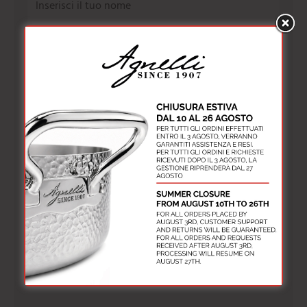
Cognome*
Email*
Quando invii il modulo, controlla la tua inbox per
confermare l'iscrizione
Consenso alla Privacy*
Accetto la
Privacy Policy
Iscriviti