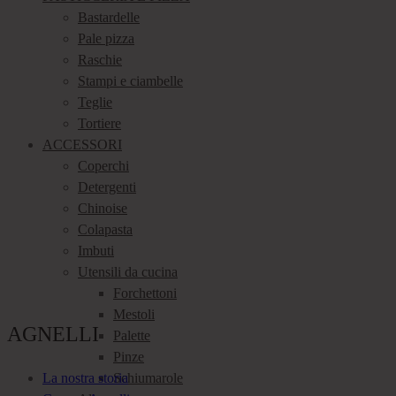
Bastardelle
Pale pizza
Raschie
Stampi e ciambelle
Teglie
Tortiere
ACCESSORI
Coperchi
Detergenti
Chinoise
Colapasta
Imbuti
Utensili da cucina
Forchettoni
Mestoli
AGNELLI
Palette
Pinze
La nostra storia
Schiumarole