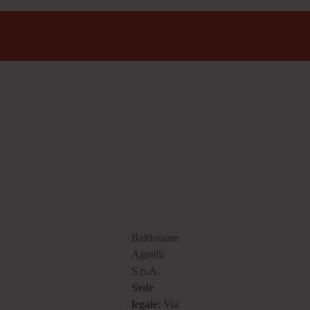
Baldassare
Agnelli
S.p.A.
Sede
legale
: Via