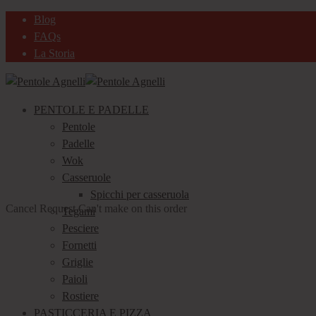
Salta
Salta
Blog
al
al
FAQs
contenuto
contenuto
La Storia
PENTOLE E PADELLE
Pentole
Padelle
Wok
Casseruole
Spicchi per casseruola
Cancel Request Can't make on this order
Tegami
Pesciere
Fornetti
Griglie
Paioli
Rostiere
PASTICCERIA E PIZZA