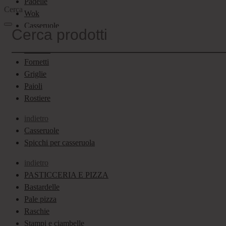
Padelle
Cerca
Wok
Casseruole
Tegami
Pesciere
Fornetti
Griglie
Paioli
Rostiere
indietro
Casseruole
Spicchi per casseruola
indietro
PASTICCERIA E PIZZA
Bastardelle
Pale pizza
Raschie
Stampi e ciambelle