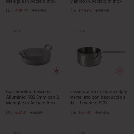
Maniglie in Acciaio Inox
Manico in Acciaio in inox
Da:
€
38.42
€
54.88
Da:
€
28.65
€
40.92
-
30
%
-
30
%
Questo prodotto ha più varianti. L
Ques
Casseruolino basso in
Casseruolino in aluinox 3ply
Alluminio 1932 3mm con 2
martellato con beccuccio a
Maniglie in Acciaio Inox
dx – 1 manico 1907
Da:
€
37.31
€
53.30
Da:
€
23.84
€
34.06
-
30
%
-
30
%