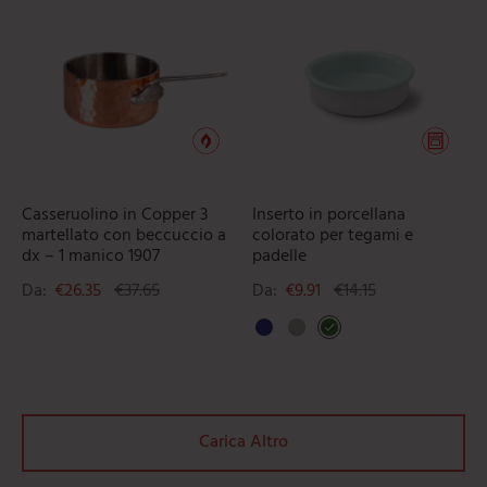
Questo prodotto ha più varianti. L
Ques
Casseruolino in Copper 3
Inserto in porcellana
martellato con beccuccio a
colorato per tegami e
dx – 1 manico 1907
padelle
Da:
€
26.35
€
37.65
Da:
€
9.91
€
14.15
Carica Altro