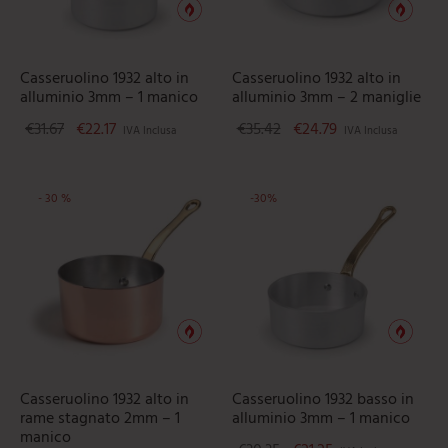
mi
e
ti
umarole
beau
iere
ere
ili da cucina
e
Casseruolino 1932 alto in
Casseruolino 1932 alto in
alluminio 3mm – 1 manico
alluminio 3mm – 2 maniglie
tti
orti
Il prezzo originale era: €31.67.
Il prezzo attuale è: €22.17.
Il prezzo originale era: 
Il prezzo attuale
€
31.67
€
22.17
€
35.42
€
24.79
IVA Inclusa
IVA Inclusa
ie
oi
i
-
30
%
-
30
%
Questo prodotto ha più varianti. L
ere
Casseruolino 1932 alto in
Casseruolino 1932 basso in
rame stagnato 2mm – 1
alluminio 3mm – 1 manico
manico