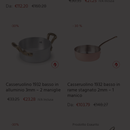
Il prezzo originale era: 
Il prezzo attuale 
€
30.35
€
21.25
IVA Inclusa
Da:
€
112.20
€
160.28
-
30
%
-
30
%
Ques
Casseruolino 1932 basso in
Casseruolino 1932 basso in
alluminio 3mm – 2 maniglie
rame stagnato 2mm – 1
manico
Il prezzo originale era: €33.25.
Il prezzo attuale è: €23.28.
€
33.25
€
23.28
IVA Inclusa
Da:
€
103.79
€
148.27
-
30
%
Prodotto Esaurito