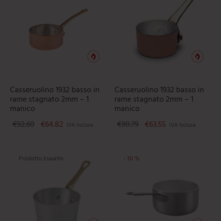
Casseruolino 1932 basso in
Casseruolino 1932 basso in
rame stagnato 2mm – 1
rame stagnato 2mm – 1
manico
manico
Il prezzo originale era: €92.60.
Il prezzo attuale è: €64.82.
Il prezzo originale era: 
Il prezzo attuale
€
92.60
€
64.82
€
90.79
€
63.55
IVA Inclusa
IVA Inclusa
Prodotto Esaurito
-
30
%
Ques