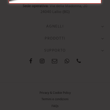
24121 Bergamo (BG)
Sede operativa
: Via della Madonna, 20
24040 Lallio (BG)
AGNELLI
PRODOTTI
SUPPORTO
Privacy & Cookie Policy
Termini e condizioni
FAQs