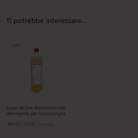
Ti potrebbe interessare…
-
30
%
Super Active Aluminium Gel
detergente per lavastoviglie
Il prezzo originale era: €10.07.
Il prezzo attuale è: €7.05.
€
10.07
€
7.05
IVA Inclusa