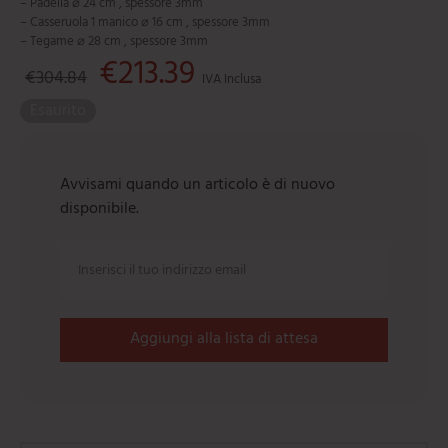
– Padella ⌀ 24 cm , spessore 3mm
– Casseruola 1 manico ⌀ 16 cm , spessore 3mm
– Tegame ⌀ 28 cm , spessore 3mm
Il prezzo originale era: €304.84.
€
213.39
Il prezzo attuale è: €213.39.
€
304.84
IVA Inclusa
Esaurito
Avvisami quando un articolo è di nuovo
disponibile.
Aggiungi alla lista di attesa