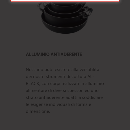
ALLUMINIO ANTIADERENTE
Batteria antiaderente AlBlack pentole in alluminio
Nessuno può resistere alla versatilità
dei nostri strumenti di cottura AL-
BLACK, con corpi realizzati in alluminio
alimentare di diversi spessori ed uno
strato antiaderente adatti a soddisfare
le esigenze individuali di forma e
dimensione.