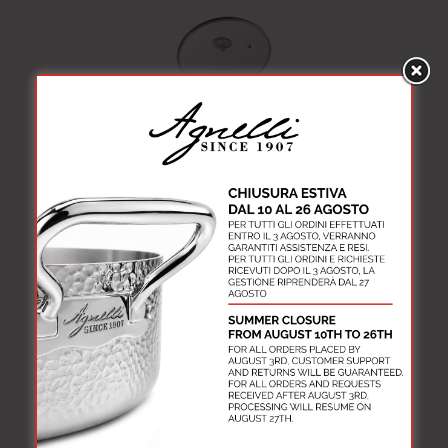
Coperchio
AlBlack