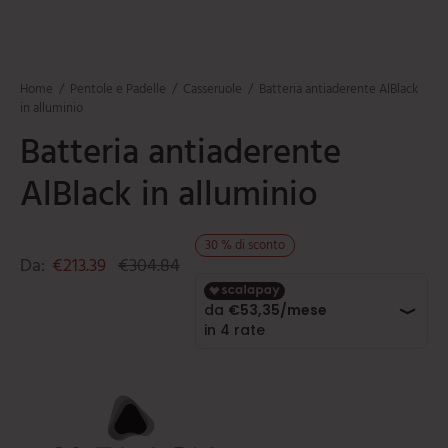
mi
e
ti
umarole
beau
iere
ere
ili da cucina
e
Home
/
Pentole e Padelle
/
Casseruole
/
Batteria antiaderente AlBlack
tti
orti
in alluminio
Batteria antiaderente
ie
oi
AlBlack in alluminio
i
ere
30
%
di sconto
Da:
€
213.39
€
304.84