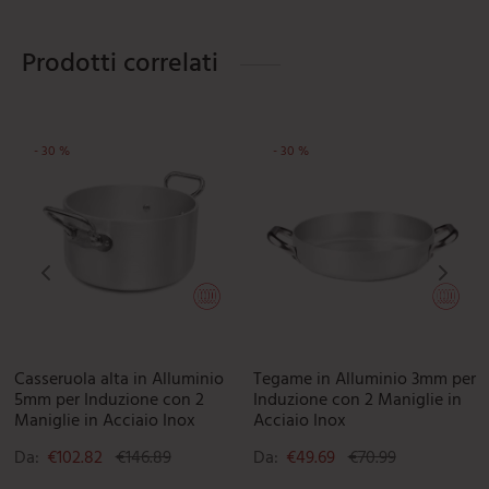
Prodotti correlati
-
30
%
-
30
%
Le opzioni possono essere scelte nella pagina del prodotto
uesto prodotto ha più varianti. Le opzioni possono essere scelte 
Questo prodotto ha più varianti. L
Que
Casseruola alta in Alluminio
Tegame in Alluminio 3mm per
5mm per Induzione con 2
Induzione con 2 Maniglie in
Maniglie in Acciaio Inox
Acciaio Inox
Da:
€
102.82
€
146.89
Da:
€
49.69
€
70.99