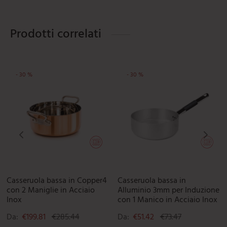
Prodotti correlati
-
30
%
-
30
%
Le opzioni possono essere scelte nella pagina del prodotto
uesto prodotto ha più varianti. Le opzioni possono essere scelte 
Questo prodotto ha più varianti. L
Que
Casseruola bassa in Copper4
Casseruola bassa in
con 2 Maniglie in Acciaio
Alluminio 3mm per Induzione
Inox
con 1 Manico in Acciaio Inox
Da:
€
199.81
€
285.44
Da:
€
51.42
€
73.47