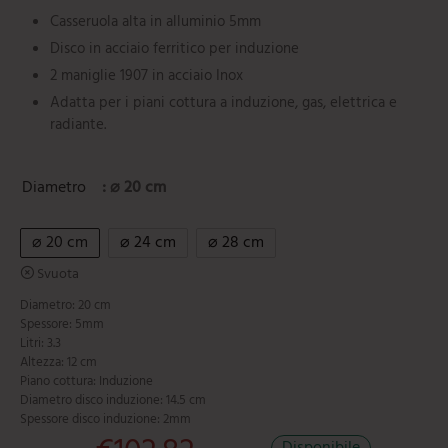
Casseruola alta in alluminio 5mm
Disco in acciaio ferritico per induzione
2 maniglie 1907 in acciaio Inox
Adatta per i piani cottura a induzione, gas, elettrica e
radiante.
Diametro
: ⌀ 20 cm
⌀ 20 cm
⌀ 24 cm
⌀ 28 cm
Svuota
Diametro: 20 cm
Spessore: 5mm
Litri: 3.3
Altezza: 12 cm
Piano cottura: Induzione
Diametro disco induzione: 14.5 cm
Spessore disco induzione: 2mm
Il prezzo originale era: €146.89.
Il prezzo attuale è: €102.82.
Disponibile