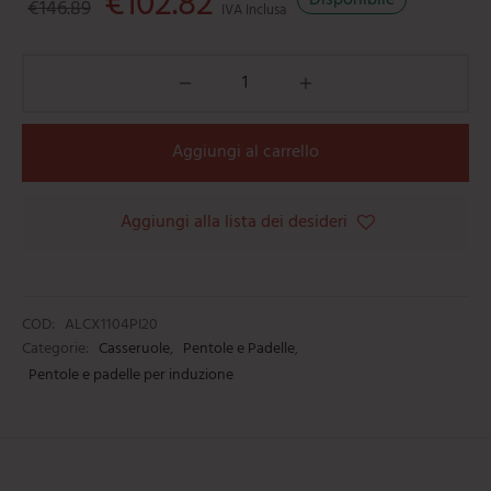
€
102.82
€
146.89
IVA Inclusa
Aggiungi al carrello
Aggiungi alla lista dei desideri
COD:
ALCX1104PI20
Categorie:
Casseruole
,
Pentole e Padelle
,
Pentole e padelle per induzione