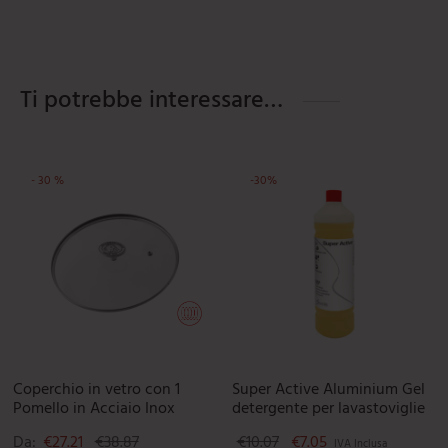
Ti potrebbe interessare…
-
30
%
-
30
%
Questo prodotto ha più varianti. L
Coperchio in vetro con 1
Super Active Aluminium Gel
Pomello in Acciaio Inox
detergente per lavastoviglie
Il prezzo originale era: 
Il prezzo attuale è
Da:
€
27.21
€
38.87
€
10.07
€
7.05
IVA Inclusa