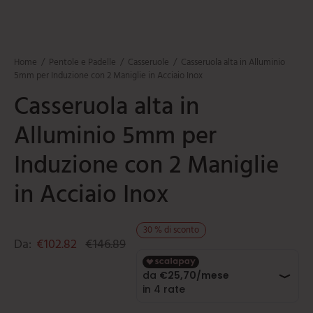
mi
e
ti
umarole
beau
iere
ere
ili da cucina
e
Home
/
Pentole e Padelle
/
Casseruole
/
Casseruola alta in Alluminio
tti
orti
5mm per Induzione con 2 Maniglie in Acciaio Inox
Casseruola alta in
ie
oi
Alluminio 5mm per
i
Induzione con 2 Maniglie
ere
in Acciaio Inox
30
%
di sconto
Da:
€
102.82
€
146.89