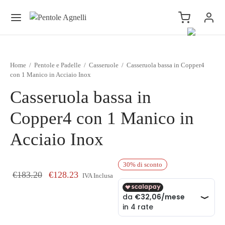
Home
/
Pentole e Padelle
/
Casseruole
/
Casseruola bassa in Copper4
con 1 Manico in Acciaio Inox
Casseruola bassa in
Copper4 con 1 Manico in
Acciaio Inox
30
%
di sconto
Il prezzo originale era: €183.20.
Il prezzo attuale è: €128.23.
€
183.20
€
128.23
IVA Inclusa