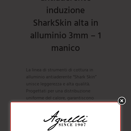
induzione
SharkSkin alta in
alluminio 3mm – 1
manico
La linea di strumenti di cottura in
alluminio antiaderente “Shark Skin”
unisce leggerezza e alta qualità.
Progettati per una distribuzione
uniforme del calore, garantiscono
cotture perfette e facili da pulire. La
superficie antiaderente consente di
cucinare senza grassi e impedisce agli
alimenti di attaccarsi, rendendoli ideali