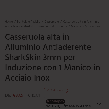
mi
e
ti
umarole
beau
iere
ere
ili da cucina
e
Home
/
Pentole e Padelle
/
Casseruole
/
Casseruola alta in Alluminio
tti
orti
Antiaderente SharkSkin 3mm per Induzione con 1 Manico in Acciaio Inox
Casseruola alta in
ie
oi
Alluminio Antiaderente
i
SharkSkin 3mm per
ere
Induzione con 1 Manico in
Acciaio Inox
30
%
di sconto
Da:
€
80.51
€
115.01