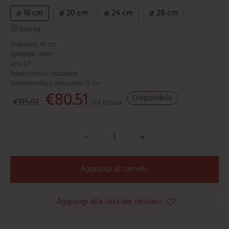
⌀ 16 cm
⌀ 20 cm
⌀ 24 cm
⌀ 28 cm
Svuota
Diametro: 16 cm
Spessore: 3mm
Litri: 1.7
Piano cottura: induzione
Diametro disco induzione: 13 cm
Il prezzo originale era: €115.01.
€
80.51
Il prezzo attuale è: €80.51.
Disponibile
€
115.01
IVA Inclusa
Aggiungi al carrello
Aggiungi alla lista dei desideri