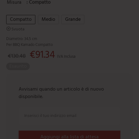
Misura
: Compatto
Compatto
Medio
Grande
Svuota
Diametro: 34.5 cm
Per BBQ Kamado Compatto
Il prezzo originale era: €130.48.
€
91.34
Il prezzo attuale è: €91.34.
€
130.48
IVA Inclusa
Esaurito
Avvisami quando un articolo è di nuovo
disponibile.
Aggiungi alla lista di attesa