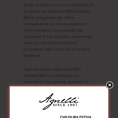
Scopri la nostra esclusiva collezione di
accessori per barbecue BBQ Kamado
BBPro, progettata per offrire
un’esperienza di cottura superiore. I
nostri accessori sono pensati per
migliorare le tue grigliate, garantendo
praticità, resistenza e risultati
eccezionali ogni volta che accendi il
barbecue.
Ogni accessorio della linea BBQ
Kamado BBPro è realizzato con
materiali di alta qualità, resistenti al
calore e alle intemperie, per durare nel
tempo e offrire prestazioni affidabili.
Dalle griglie ai supporti per cottura
indiretta, ogni prodotto è studiato per
ottimizzare la distribuzione del calore e