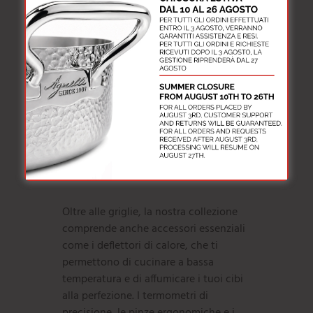
migliorare la qualità dei tuoi piatti.
Le nostre griglie per barbecue sono
disponibili in diverse dimensioni e
configurazioni, ideali per qualsiasi tipo
di preparazione, dalle bistecche
succulente alle verdure grigliate. Le
superfici antiaderenti e facili da pulire
rendono l’uso quotidiano pratico e
piacevole, permettendoti di
concentrarti solo sulla cottura.
Oltre alle griglie, la nostra collezione
comprende anche accessori essenziali
come i deflettori di calore, che ti
permettono di cucinare a bassa
temperatura e di affumicare i tuoi cibi
alla perfezione. I termometri di