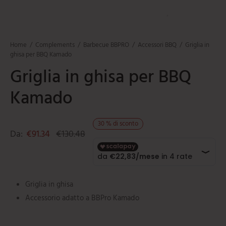
mi
e
ti
umarole
beau
iere
ere
ili da cucina
e
Home
/
Complements
/
Barbecue BBPRO
/
Accessori BBQ
/
Griglia in
tti
orti
ghisa per BBQ Kamado
Griglia in ghisa per BBQ
ie
oi
Kamado
i
ere
30
%
di sconto
Da:
€
91.34
€
130.48
Griglia in ghisa
Accessorio adatto a BBPro Kamado