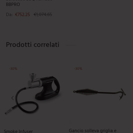
BBPRO
Da:
€
752.25
€
1,074.65
Prodotti correlati
-
30
%
-
30
%
Le opzioni possono essere scelte nella pagina del prodotto
Gancio solleva griglia e
Smoke Infuser