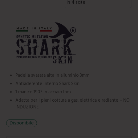
mi
e
ti
umarole
beau
iere
ere
ili da cucina
e
tti
orti
ie
oi
i
ere
Padella svasata alta in alluminio 3mm
Antiaderente interno Shark Skin
1 manico 1907 in acciaio Inox
Adatta per i piani cottura a gas, elettrica e radiante – NO
INDUZIONE
Disponibile