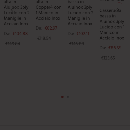
alta in
alta in
bassa in
Aluinox 3ply
Copper4 con
Aluinox 3ply
Casseruola
Lucido con 2
1 Manico in
Lucido con 2
bassa in
Maniglie in
Acciaio Inox
Maniglie in
Aluinox 3ply
Acciaio Inox
Acciaio Inox
Lucido con 1
Da:
€
82.97
Manico in
Da:
€
104.88
Da:
€
102.11
Acciaio Inox
€
118.54
€
149.84
€
145.88
Da:
€
86.55
€
123.65