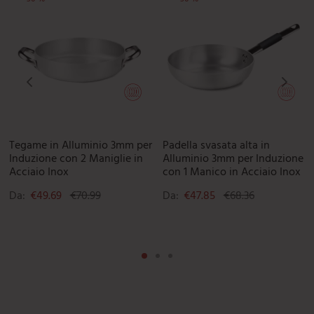
Le opzioni possono essere scelte nella pagina del prodotto
uesto prodotto ha più varianti. Le opzioni possono essere scelte 
Questo prodotto ha più varianti. L
Que
Tegame in Alluminio 3mm per
Padella svasata alta in
Induzione con 2 Maniglie in
Alluminio 3mm per Induzione
Acciaio Inox
con 1 Manico in Acciaio Inox
Da:
€
49.69
€
70.99
Da:
€
47.85
€
68.36