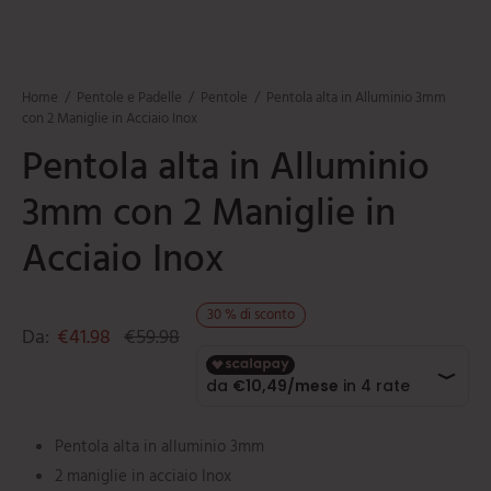
mi
e
ti
umarole
beau
iere
ere
ili da cucina
e
Home
/
Pentole e Padelle
/
Pentole
/
Pentola alta in Alluminio 3mm
tti
orti
con 2 Maniglie in Acciaio Inox
Pentola alta in Alluminio
ie
oi
3mm con 2 Maniglie in
i
Acciaio Inox
ere
30
%
di sconto
Da:
€
41.98
€
59.98
Pentola alta in alluminio 3mm
2 maniglie in acciaio Inox