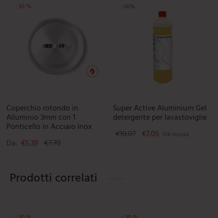
-
30
%
-
30
%
Questo prodotto ha più varianti. L
Coperchio rotondo in
Super Active Aluminium Gel
Alluminio 3mm con 1
detergente per lavastoviglie
Ponticello in Acciaio Inox
Il prezzo originale era: 
Il prezzo attuale è
€
10.07
€
7.05
IVA Inclusa
Da:
€
5.39
€
7.70
Prodotti correlati
-
30
%
-
30
%