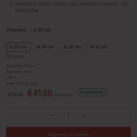
Adatta per i piani cottura a gas, elettrica e radiante – NO
INDUZIONE
Diametro
: ⌀ 20 cm
⌀ 20 cm
⌀ 24 cm
⌀ 28 cm
⌀ 32 cm
Svuota
Diametro: 20 cm
Spessore: 3mm
Litri: 6
Piano cottura: Gas
Il prezzo originale era: €59.98.
€
41.98
Il prezzo attuale è: €41.98.
Disponibile
€
59.98
IVA Inclusa
Aggiungi al carrello