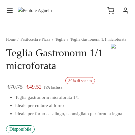
Home
/
Pasticceria e Pizza
/
Teglie
/
Teglia Gastronorm 1/1 microforata
Teglia Gastronorm 1/1
microforata
30
%
di sconto
Il prezzo originale era: €70.75.
Il prezzo attuale è: €49.52.
€
70.75
€
49.52
IVA Inclusa
Teglia gastronorm microforata 1/1
Ideale per cotture al forno
Ideale per forno casalingo, sconsigliato per forno a legna
Disponibile