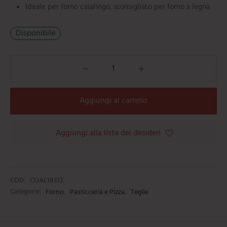
mi
e
ti
umarole
beau
Ideale per forno casalingo, sconsigliato per forno a legna
iere
ere
ili da cucina
e
Disponibile
tti
orti
ie
oi
i
Aggiungi al carrello
ere
Aggiungi alla lista dei desideri
COD:
COAL18312
Categorie:
Forno
,
Pasticceria e Pizza
,
Teglie