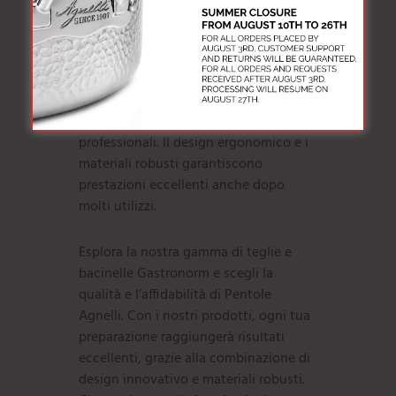
pensato per ottimizzare il lavoro in
cucina, rendendo ogni operazione più
semplice ed efficiente. Le nostre teglie
e bacinelle sono facili da pulire e
progettate per resistere all’uso
intensivo, tipico delle cucine
professionali. Il design ergonomico e i
materiali robusti garantiscono
prestazioni eccellenti anche dopo
molti utilizzi.
Esplora la nostra gamma di teglie e
bacinelle Gastronorm e scegli la
qualità e l’affidabilità di Pentole
Agnelli. Con i nostri prodotti, ogni tua
preparazione raggiungerà risultati
eccellenti, grazie alla combinazione di
design innovativo e materiali robusti.