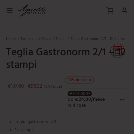
Salta
al
contenuto
Home
/
Pasticceria e Pizza
/
Teglie
/
Teglia Gastronorm 2/1 – 12 stampi
Teglia Gastronorm 2/1 – 12
indietro
indietro
indietro
indietro
indietro
indietro
stampi
TOLE E PADELLE
eruole
ICCERIA E PIZZA
ESSORI
sili da cucina
VIZIO IN TAVOLA
30
%
di sconto
ole
hi per casseruola
rdelle
rchi
hettoni
ruolini
Il prezzo originale era: €137.60.
Il prezzo attuale è: €96.32.
€
137.60
€
96.32
IVA Inclusa
lle
pizza
rgenti
oli
lini
hie
oise
te
mini
Teglia gastronorm 2/1
eruole
pi e ciambelle
pasta
e
ti
12 stampi