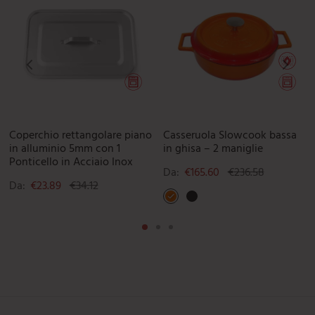
Coperchio rettangolare piano
Casseruola Slowcook bassa
in alluminio 5mm con 1
in ghisa – 2 maniglie
Ponticello in Acciaio Inox
Da:
€
165.60
€
236.58
Da:
€
23.89
€
34.12