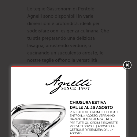
Le teglie Gastronorm di Pentole
Agnelli sono disponibili in varie
dimensioni e profondità, ideali per
soddisfare ogni esigenza culinaria. Che
tu stia preparando una deliziosa
lasagna, arrostendo verdure, o
cucinando un succulento arrosto, le
nostre teglie offrono la versatilità
necessaria per ogni tipo di piatto. Le
bacinelle, altrettanto funzionali,
offrono la massima praticità per la
preparazione, la cottura e il servizio dei
piatti. Sono ideali per marinare,
mescolare ingredienti, o
semplicemente conservare gli alimenti
in modo sicuro ed efficiente.
Ogni prodotto della nostra collezione è