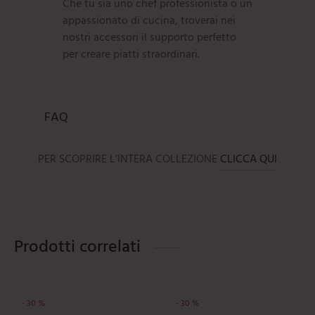
Che tu sia uno chef professionista o un
appassionato di cucina, troverai nei
nostri accessori il supporto perfetto
per creare piatti straordinari.
FAQ
PER SCOPRIRE L’INTERA COLLEZIONE
CLICCA QUI
Prodotti correlati
-
30
%
-
30
%
uesto prodotto ha più varianti. Le opzioni possono essere scelte 
Questo prodotto ha più varianti. L
Que