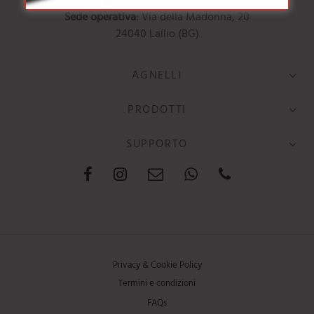
24121 Bergamo (BG)
Sede operativa
: Via della Madonna, 20
24040 Lallio (BG)
AGNELLI
PRODOTTI
SUPPORTO
Privacy & Cookie Policy
Termini e condizioni
FAQs