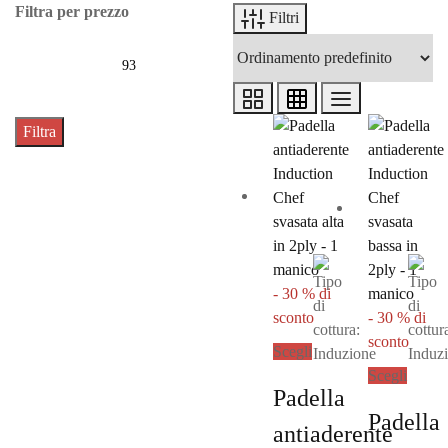
Filtra per prezzo
Filtri
Filtra
-
30
%
di
sconto
-
30
%
di
sconto
Questo prodotto ha pi
Scegli
Questo
Scegli
Padella
Padella
antiaderente