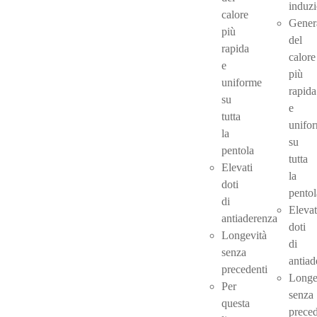
induz
calore
Gener
più
del
rapida
calore
e
più
uniforme
rapida
su
e
tutta
unifo
la
su
pentola
tutta
Elevati
la
doti
pentol
di
Elevat
antiaderenza
doti
Longevità
di
senza
antiad
precedenti
Longe
Per
senza
questa
preced