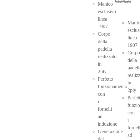
€
134.25
Manico
esclusivo
linea
Manic
1907
esclus
Corpo
linea
della
1907
padella
Corpo
realizzato
della
in
padell
2ply
realiz
Perfetto
in
funzionamento
2ply
con
Perfet
i
funzi
fornelli
con
ad
i
induzione
fornell
Generazione
ad
del