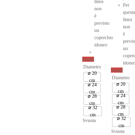
linea
Per
non
questa
è
linea
previsto
non
un
è
coperchio
previs
idoneo
un
coper
Questo prodotto ha pi
Scegli
idone
Diametro
Questo
Scegli
⌀ 20
Diametro
cm
⌀ 20
⌀ 24
cm
cm
⌀ 24
⌀ 28
cm
cm
⌀ 28
⌀ 32
cm
cm
⌀ 32
Svuota
cm
Svuota