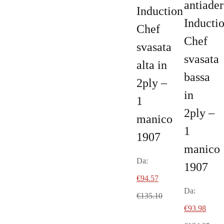
antiader
Induction
Inducti
Chef
Chef
svasata
svasata
alta in
bassa
2ply –
in
1
2ply –
manico
1
1907
manico
Da:
1907
€
94.57
Da:
€
135.10
€
93.98