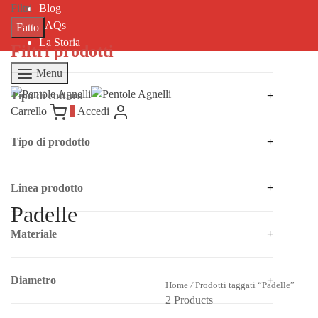
Filtri
Blog
FAQs
Fatto
La Storia
Filtri prodotti
Menu
Tipo di cottura
+
Carrello
0
Accedi
Tipo di prodotto
+
Linea prodotto
+
Padelle
Materiale
+
Diametro
+
Home
/
Prodotti taggati “Padelle”
2 Products