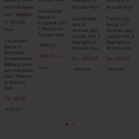
Casseruola
bassa in
Casseruola
Casseruola
Copper4 con
alta in
bassa in
1 Manico in
Aluinox 3ply
Aluinox 3ply
Acciaio Inox
Lucido con 2
Lucido con 2
Casseruola
Maniglie in
Maniglie in
€
183.20
bassa in
Acciaio Inox
Acciaio Inox
Alluminio
Il prezzo originale era: €183.20.
Il prezzo attuale è: €128.23.
€
128.23
IVA
Antiaderente
Da:
€
104.88
Da:
€
102.11
AlBlack 5mm
Inclusa
€
149.84
€
145.88
per Induzione
con 1 Manico
in Acciaio
Inox
Da:
€
91.18
€
130.26