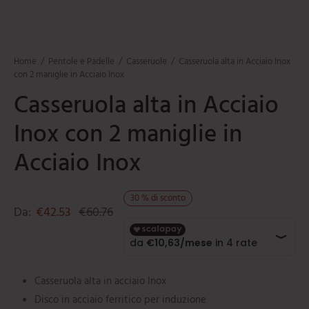
mi
e
ti
umarole
beau
iere
ere
ili da cucina
e
Home
/
Pentole e Padelle
/
Casseruole
/
Casseruola alta in Acciaio Inox
tti
orti
con 2 maniglie in Acciaio Inox
Casseruola alta in Acciaio
ie
oi
Inox con 2 maniglie in
i
Acciaio Inox
ere
30
%
di sconto
Da:
€
42.53
€
60.76
Casseruola alta in acciaio Inox
Disco in acciaio ferritico per induzione