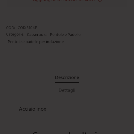
Aggiungi alla lista dei desideri
COD:
COIX3104E
Categorie:
Casseruole
,
Pentole e Padelle
,
Pentole e padelle per induzione
Descrizione
Dettagli
Acciaio inox