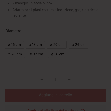
2 maniglie in acciaio Inox
Adatta per i piani cottura a induzione, gas, elettrica e
radiante.
Diametro
⌀ 16 cm
⌀ 18 cm
⌀ 20 cm
⌀ 24 cm
⌀ 28 cm
⌀ 32 cm
⌀ 36 cm
Aggiungi al carrello