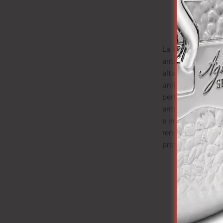
La linea di strume
antiaderente “Sha
alta qualità. Prog
uniforme del calo
perfette e facili d
antiaderente cons
e impedisce agli a
rendendoli ideali 
professionisti.