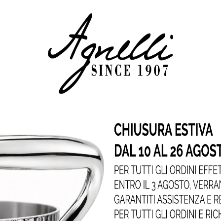
i di utilizzo
Cotture
FAQ
eruola antiaderente SharkSkin bas
alluminio 3mm – 1 manico