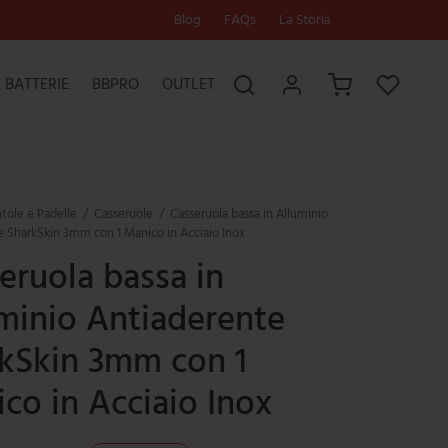
Blog
FAQs
La Storia
BATTERIE
BBPRO
OUTLET
tole e Padelle
/
Casseruole
/
Casseruola bassa in Alluminio
 SharkSkin 3mm con 1 Manico in Acciaio Inox
eruola bassa in
minio Antiaderente
kSkin 3mm con 1
co in Acciaio Inox