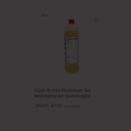
-
30
%
Super Active Aluminium Gel
detergente per lavastoviglie
Il prezzo originale era: €10.07.
Il prezzo attuale è: €7.05.
€
10.07
€
7.05
IVA Inclusa