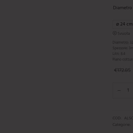
Diametro
⌀ 24 cm
Svuota
Diametro: 3
Spessore: 
Litri: 8.4
Piano cottur
€
172.85
COD:
ALSC
Categorie: