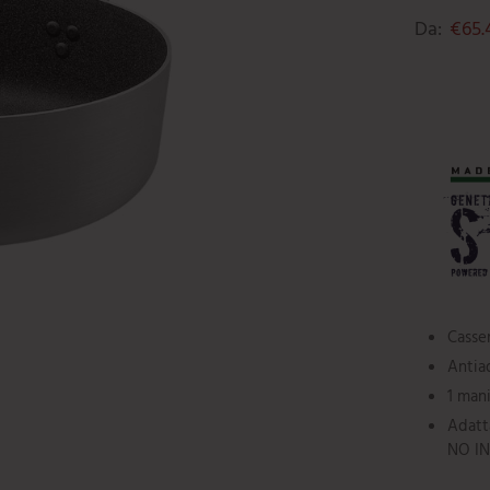
Da:
€
65.
Casse
Antia
1 mani
Adatta
NO I