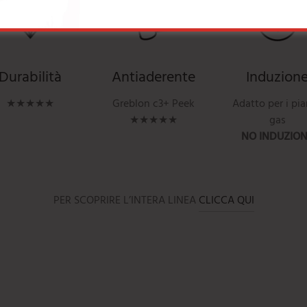
Durabilità
Antiaderente
Induzion
★★★★★
Greblon c3+ Peek
Adatto per i pia
★★★★★
gas
NO INDUZIO
PER SCOPRIRE L’INTERA LINEA
CLICCA QUI