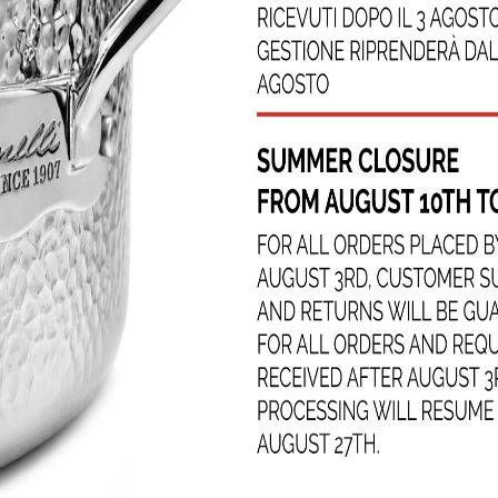
nti di cottura in alluminio
rk Skin” unisce leggerezza e
ettati per una distribuzione
re, garantiscono cotture
a pulire. La superficie
ente di cucinare senza grassi
limenti di attaccarsi,
per cuochi amatoriali e