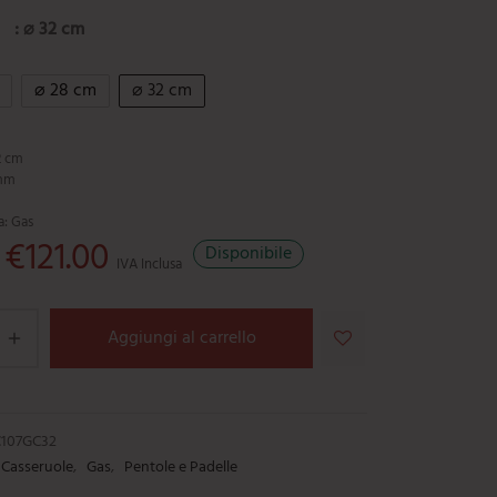
: ⌀ 32 cm
⌀ 28 cm
⌀ 32 cm
2 cm
3mm
a: Gas
Il prezzo originale era: €172.85.
€
121.00
Il prezzo attuale è: €121.00.
Disponibile
IVA Inclusa
Aggiungi al carrello
107GC32
Casseruole
,
Gas
,
Pentole e Padelle