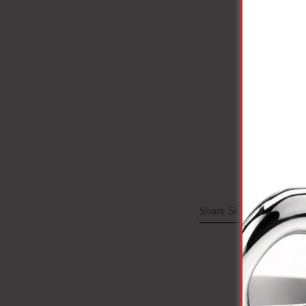
Shark Skin®
Consigl
Cass