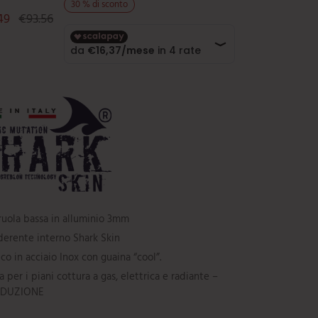
30
%
di sconto
49
€
93.56
ruola bassa in alluminio 3mm
derente interno Shark Skin
co in acciaio Inox con guaina “cool”.
 per i piani cottura a gas, elettrica e radiante –
NDUZIONE