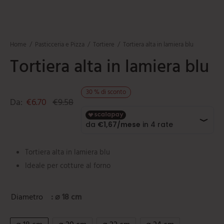
mi
e
ti
umarole
beau
iere
ere
ili da cucina
e
Home
/
Pasticceria e Pizza
/
Tortiere
/
Tortiera alta in lamiera blu
tti
orti
Tortiera alta in lamiera blu
ie
oi
30
%
di sconto
i
Da:
€
6.70
€
9.58
ere
Tortiera alta in lamiera blu
Ideale per cotture al forno
Diametro
: ⌀ 18 cm