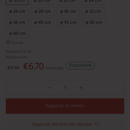
⌀ 18 cm
⌀ 20 cm
⌀ 22 cm
⌀ 24 cm
⌀ 26 cm
⌀ 28 cm
⌀ 30 cm
⌀ 32 cm
⌀ 36 cm
⌀ 40 cm
⌀ 45 cm
⌀ 50 cm
⌀ 60 cm
Svuota
Diametro: 18 cm
Altezza: 4 cm
Il prezzo originale era: €9.58.
€
6.70
Il prezzo attuale è: €6.70.
Disponibile
€
9.58
IVA Inclusa
Aggiungi al carrello
Aggiungi alla lista dei desideri