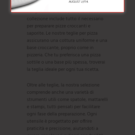
Per gli amanti della pizza, la nostra
collezione include tutto il necessario
per preparare pizze croccanti e
saporite. Le nostre teglie per pizza
assicurano una cottura uniforme e una
base croccante, proprio come in
pizzeria. Che tu preferisca una pizza
sottile o una base più spessa, troverai
la teglia ideale per ogni tua ricetta.
Oltre alle teglie, la nostra selezione
comprende anche una varietà di
strumenti utili come spatole, mattarelli
e stampi, tutti pensati per facilitare
ogni fase della preparazione. Ogni
utensile è progettato per offrire
praticità e precisione, aiutandoti a