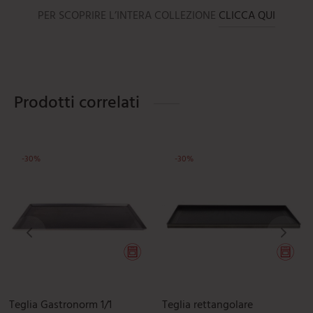
PER SCOPRIRE L’INTERA COLLEZIONE
CLICCA QUI
Prodotti correlati
-
30
%
-
30
%
uesto prodotto ha più varianti. Le opzioni possono essere scelte 
Teglia Gastronorm 1/1
Teglia rettangolare