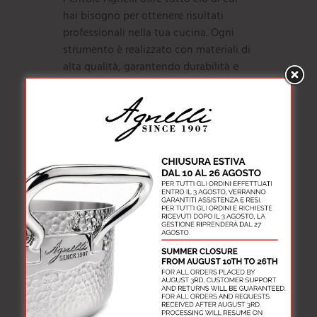
hai bisogno per ottenere risultati
professionali nella tua cucina. Ogni
strumento è realizzato con materiali di
alta qualità, garantendo durabilità e
performance eccellenti.
Le nostre teglie per pasticceria sono
ideali per la cottura uniforme di torte,
biscotti, e altri dolci. Disponibili in
varie dimensioni e forme, le teglie
Pentole Agnelli sono pensate per
soddisfare tutte le esigenze dei
pasticceri, dai più esperti ai
principianti. Grazie ai materiali
antiaderenti e alla costruzione robusta,
potrai sfornare creazioni perfette senza
preoccuparti di attaccature o cotture
irregolari.