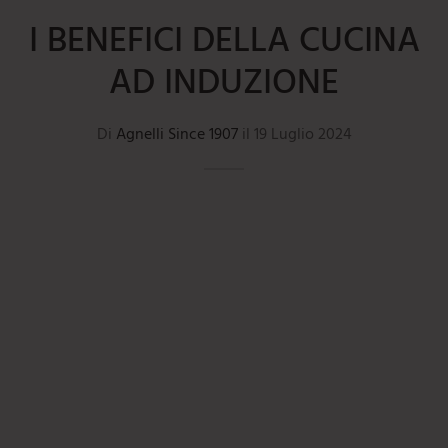
mi
e
ti
umarole
beau
I BENEFICI DELLA CUCINA
iere
ere
ili da cucina
e
AD INDUZIONE
tti
orti
Di
Agnelli Since 1907
il
19 Luglio 2024
ie
oi
i
ere