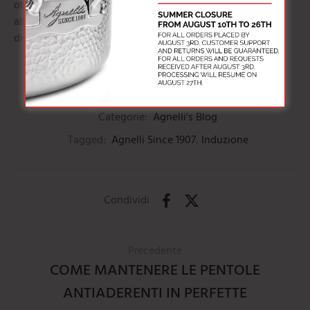
ottimali. Scegli tra le nostre selezioni di pentole in
alluminio per induzione e scopri come possono fare la
differenza nella tua cucina.
Categorie:
Agnelli's Blog
Tagged:
Agnelli Since 1907
,
Induzione
Condividi
Precedente
COME MANTENERE LE PENTOLE
ANTIADERENTI IN PERFETTE