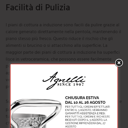
Facilità di Pulizia
I piani di cottura a induzione sono facili da pulire grazie al
calore generato direttamente nella pentola, mantenendo il
piano stesso più fresco. Questo riduce il rischio che gli
alimenti si brucino o si attacchino alla superficie. La
maggior parte dei piani di cottura a induzione ha superfici
lisce in vetroceramica, che possono essere facilmente
pulite con un
panno umido
. Per una pulizia più
approfondita, è possibile usare detergenti specifici per
vetroceramica o soluzioni di acqua e aceto, evitando
prodotti abrasivi.
Su
pentoleagnelli.it
, troverai una vasta gamma di pentole e
padelle specifiche per l’induzione, ideali per migliorare la
tua esperienza culinaria. Offriamo prodotti di alta qualità
che garantiscono una cottura uniforme e prestazioni