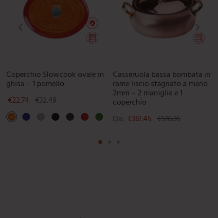
Coperchio Slowcook ovale in
Casseruola bassa bombata in
ghisa – 1 pomello
rame liscio stagnato a mano
2mm – 2 maniglie e 1
€
22.74
€
32.49
coperchio
Da:
€
361.45
€
516.35