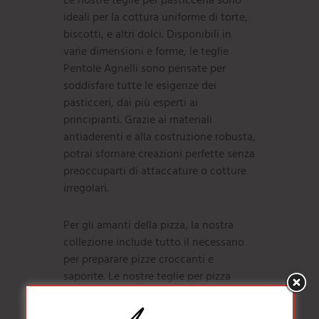
Le nostre teglie per pasticceria sono
ideali per la cottura uniforme di torte,
biscotti, e altri dolci. Disponibili in
varie dimensioni e forme, le teglie
Pentole Agnelli sono pensate per
soddisfare tutte le esigenze dei
pasticceri, dai più esperti ai
principianti. Grazie ai materiali
antiaderenti e alla costruzione robusta,
potrai sfornare creazioni perfette senza
preoccuparti di attaccature o cotture
irregolari.
Per gli amanti della pizza, la nostra
collezione include tutto il necessario
per preparare pizze croccanti e
saporite. Le nostre teglie per pizza
assicurano una cottura uniforme e una
base croccante, proprio come in