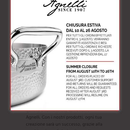
pizzeria. Che tu preferisca una pizza
sottile o una base più spessa, troverai
la teglia ideale per ogni tua ricetta.
Oltre alle teglie, la nostra selezione
comprende anche una varietà di
strumenti utili come spatole, mattarelli
e stampi, tutti pensati per facilitare
ogni fase della preparazione. Ogni
utensile è progettato per offrire
praticità e precisione, aiutandoti a
creare capolavori culinari con facilità.
Esplora la nostra gamma di strumenti
per pasticceria e pizza e scopri la
qualità e l’affidabilità di Pentole
Agnelli. Con i nostri prodotti, ogni tua
creazione sarà un successo, grazie alla