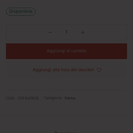
mi
e
ti
umarole
beau
Disponibile
iere
ere
ili da cucina
e
tti
orti
ie
oi
Aggiungi al carrello
i
Aggiungi alla lista dei desideri
ere
COD:
COFA43826
Categoria:
Forno