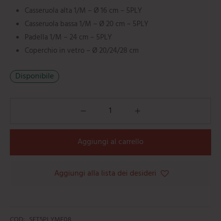
mi
e
ti
umarole
beau
Casseruola alta 1/M – Ø 16 cm – 5PLY
Casseruola bassa 1/M – Ø 20 cm – 5PLY
iere
ere
ili da cucina
e
Padella 1/M – 24 cm – 5PLY
tti
orti
Coperchio in vetro – Ø 20/24/28 cm
ie
oi
Disponibile
i
ere
Aggiungi al carrello
Aggiungi alla lista dei desideri
COD:
SET5PLYMF08