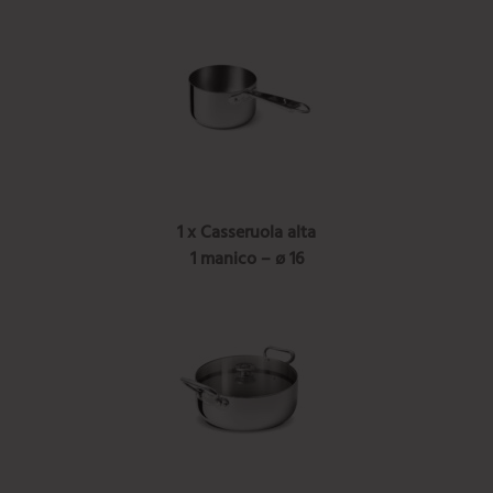
1 x Casseruola alta
1 manico – ø 16