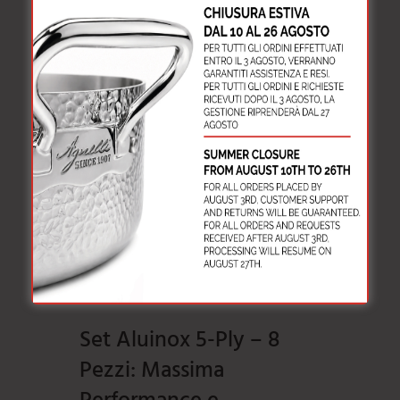
1 x Padella
1 manico – ø 24
Set Aluinox 5Ply - 8pz
Set Aluinox 5-Ply – 8
Pezzi: Massima