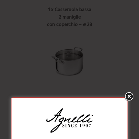
1 x Casseruola bassa
2 maniglie
con coperchio – ø 28
1 x Casseruola alta
2 maniglie
con coperchio – ø 24