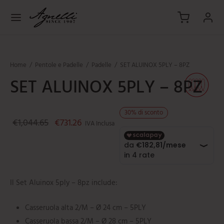
Salta
al
contenuto
Home
/
Pentole e Padelle
/
Padelle
/
SET ALUINOX 5PLY – 8PZ
SET ALUINOX 5PLY – 8PZ
indietro
indietro
indietro
indietro
indietro
indietro
TOLE E PADELLE
eruole
ICCERIA E PIZZA
ESSORI
sili da cucina
VIZIO IN TAVOLA
30
%
di sconto
Il prezzo originale era: €1,044.65.
Il prezzo attuale è: €731.26.
€
1,044.65
€
731.26
IVA Inclusa
ole
hi per casseruola
rdelle
rchi
hettoni
ruolini
lle
pizza
rgenti
oli
lini
hie
oise
te
mini
Il Set Aluinox 5ply – 8pz include:
eruole
pi e ciambelle
pasta
e
ti
Casseruola alta 2/M – Ø 24 cm – 5PLY
Casseruola bassa 2/M – Ø 28 cm – 5PLY