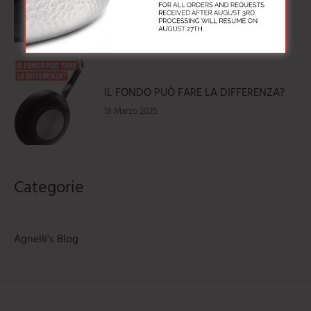
L’INGENO ITALIANO DAL 1936
18 Marzo 2025
IL FONDO PUÒ FARE LA DIFFERENZA?
18 Marzo 2025
Categorie
Agnelli's Blog