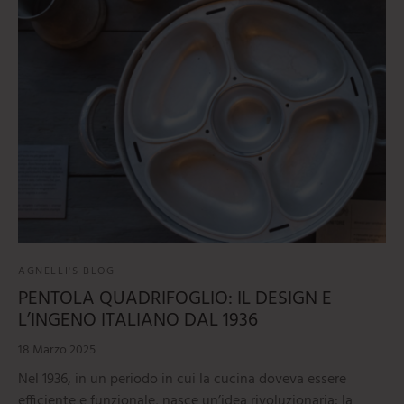
mi
e
ti
umarole
beau
iere
ere
ili da cucina
e
tti
orti
ie
oi
i
ere
AGNELLI'S BLOG
PENTOLA QUADRIFOGLIO: IL DESIGN E
L’INGENO ITALIANO DAL 1936
18 Marzo 2025
Nel 1936, in un periodo in cui la cucina doveva essere
efficiente e funzionale, nasce un’idea rivoluzionaria: la