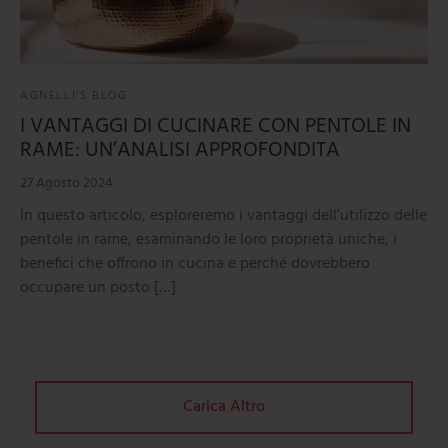
mi
e
ti
umarole
beau
iere
ere
ili da cucina
e
AGNELLI'S BLOG
tti
orti
I VANTAGGI DI CUCINARE CON PENTOLE IN
RAME: UN’ANALISI APPROFONDITA
ie
oi
27 Agosto 2024
i
In questo articolo, esploreremo i vantaggi dell’utilizzo delle
pentole in rame, esaminando le loro proprietà uniche, i
ere
benefici che offrono in cucina e perché dovrebbero
occupare un posto […]
Carica Altro